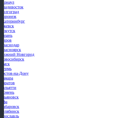
Барнаул
Владивосток
Волгоград
Воронеж
Екатеринбург
Ижевск
Иркутск
Казань
Киров
Краснодар
Красноярск
Нижний Новгород
Новосибирск
Омск
Пермь
Ростов-на-Дону
Самара
Саратов
Тольятти
Тюмень
Ульяновск
Уфа
Хабаровск
Челябинск
Ярославль