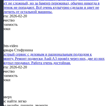
цвет не сложный, но за бампер переживал, обычно никогда в
оттенок не попадают. Всё очень культурно сделали и цвет не
отличить от остальной машины.
Дата: 2026-02-20
Качество
Стоимость
Сроки
Варвара Стифунина
Быстрый сервис с деловым и рациональным подходом к
ремонту. Ремонт подвески Audi A3 провёл через них, две из них
покупал продавал. Работа очень достойная.
Дата: 2026-02-20
Качество
Стоимость
Сроки
Наверх
Нас найти легко
Мы онлайн, пишите, звоните