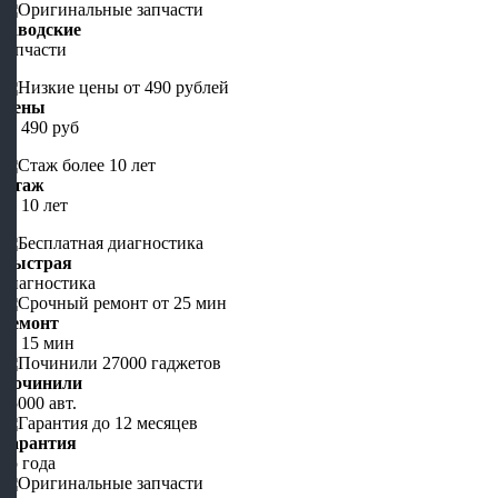
Заводские
запчасти
Цены
от 490 руб
Стаж
от 10 лет
Быстрая
диагностика
Ремонт
от 15 мин
Починили
45000 авт.
Гарантия
до года